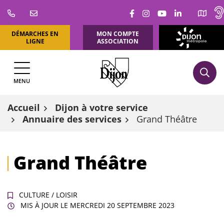
Aller
Lien vers le compte Fa
Lien vers le compte
Lien vers la ch
Lien vers l
au
contenu
DÉMARCHES EN
MON COMPTE
DIJON
LIGNE
ASSOCIATION
MÉTROPOLE
MENU
Accueil
Dijon à votre service
Annuaire des services
Grand Théâtre
Grand Théâtre
CULTURE
/
LOISIR
MIS À JOUR LE
MERCREDI 20 SEPTEMBRE 2023