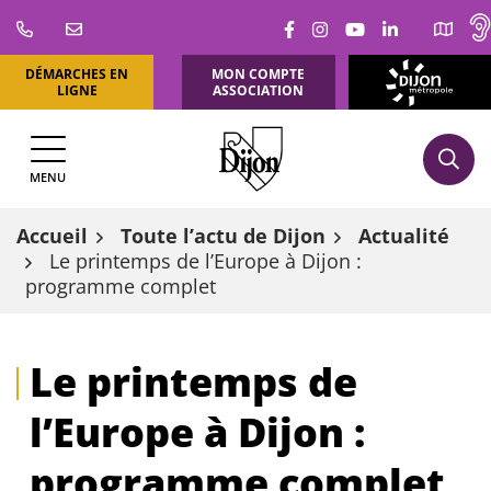
Aller
Lien vers le compte Fa
Lien vers le compte
Lien vers la ch
Lien vers l
au
contenu
DÉMARCHES EN
MON COMPTE
DIJON
LIGNE
ASSOCIATION
MÉTROPOLE
MENU
Accueil
Toute l’actu de Dijon
Actualité
Le printemps de l’Europe à Dijon :
programme complet
Le printemps de
l’Europe à Dijon :
programme complet