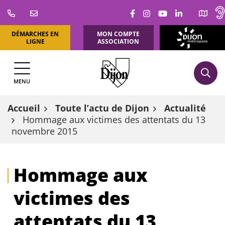
Aller
Lien vers le compte Fa
Lien vers le compte
Lien vers la ch
Lien vers l
au
contenu
DÉMARCHES EN
MON COMPTE
DIJON
LIGNE
ASSOCIATION
MÉTROPOLE
MENU
Accueil
Toute l’actu de Dijon
Actualité
Hommage aux victimes des attentats du 13
novembre 2015
Hommage aux
victimes des
attentats du 13