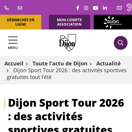
Aller
Lien vers le compte Fa
Lien vers le compte
Lien vers la ch
Lien vers l
au
contenu
DÉMARCHES EN
MON COMPTE
DIJON
LIGNE
ASSOCIATION
MÉTROPOLE
MENU
Accueil
Toute l’actu de Dijon
Actualité
Dijon Sport Tour 2026 : des activités sportives
gratuites tout l’été
Dijon Sport Tour 2026
: des activités
sportives gratuites