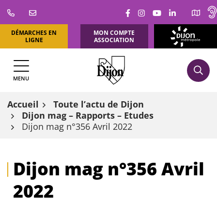
Aller
Lien vers le compte Fa
Lien vers le compte
Lien vers la ch
Lien vers l
au
contenu
DÉMARCHES EN
MON COMPTE
DIJON
LIGNE
ASSOCIATION
MÉTROPOLE
MENU
Accueil
Toute l’actu de Dijon
Dijon mag – Rapports – Etudes
Dijon mag n°356 Avril 2022
Dijon mag n°356 Avril
2022